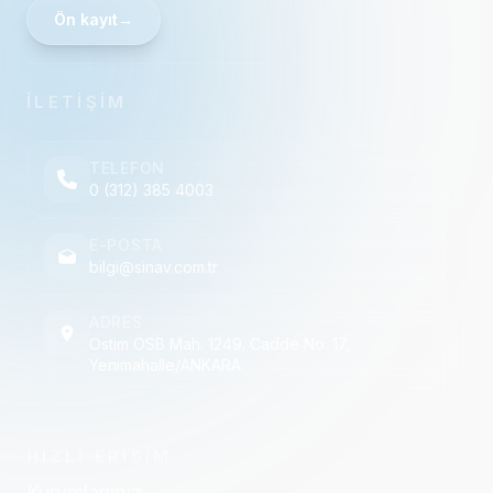
Ön kayıt
→
İLETİŞİM
TELEFON
0 (312) 385 4003
E-POSTA
bilgi@sinav.com.tr
ADRES
Ostim OSB Mah. 1249. Cadde No: 17,
Yenimahalle/ANKARA
HIZLI ERİŞİM
Kurumlarımız