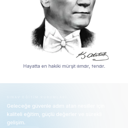
Hayatta en hakiki mürşit ilimdir, fendir.
SINAV EĞITIM KURUMLARI
Geleceğe güvenle adım atan nesiller için
kaliteli eğitim, güçlü değerler ve sürekli
gelişim.