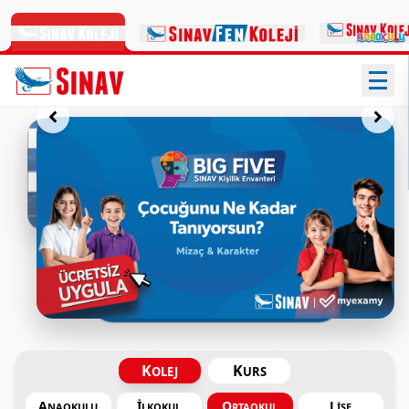
Türkiye'nin Her Yerinde
Sınav
Sınav Okullarının standartları ve eğitim sistemi, öğrencilerin en
uygun atmosferde eğitim alacakları şekilde oluşturulmuştur.
Tüm Eğitim Kurumlarımız
K
K
OLEJ
URS
A
İ
O
L
NAOKULU
LKOKUL
RTAOKUL
İSE