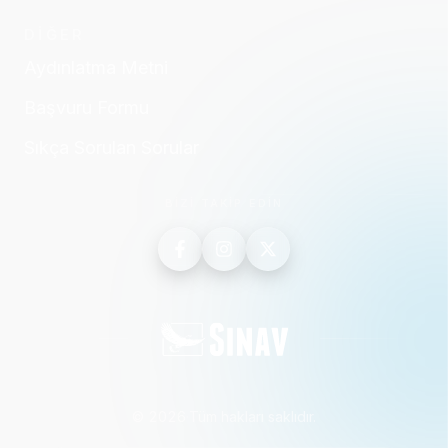
DİĞER
Aydınlatma Metni
Başvuru Formu
Sıkça Sorulan Sorular
BİZİ TAKİP EDİN
©
2026
·
Tüm hakları saklıdır.